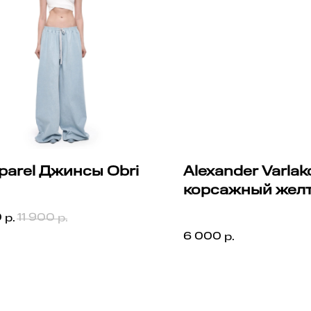
parel Джинсы Obri
Alexander Varla
корсажный жел
rel Джинсы Obri
Alexander Varlakov Поя
0
11 900
р.
р.
корсажный желтый
6 000
р.