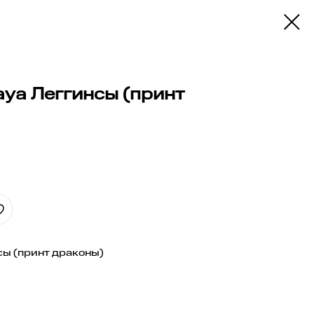
aya Леггинсы (принт
сы (принт драконы)