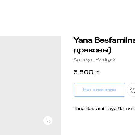
Yana Besfamiln
драконы)
Артикул:
P7-drg-2
5 800
р.
Нет в наличии
Yana Besfamilnaya Леггин