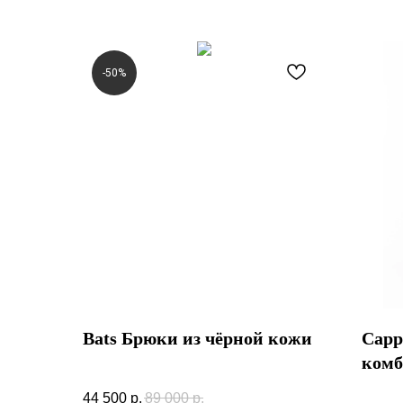
-50%
Bats Брюки из чёрной кожи
Capp
комб
Bats Брюки из чёрной кожи
Cappare
44 500
р.
89 000
р.