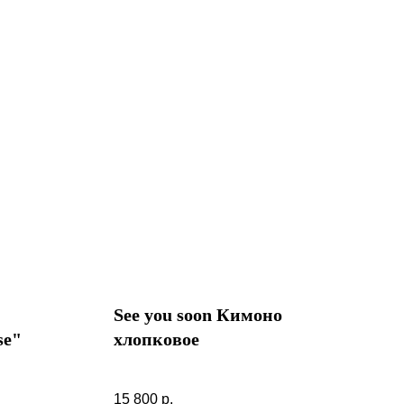
See you soon Кимоно
se"
хлопковое
See you soon Кимоно хлопковое
15 800
р.