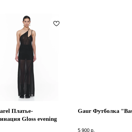
arel Платье-
Gaur Футболка "Ba
инация Gloss evening
Gaur Футболка "Base"
l Платье-комбинация Gloss evening
5 900
р.