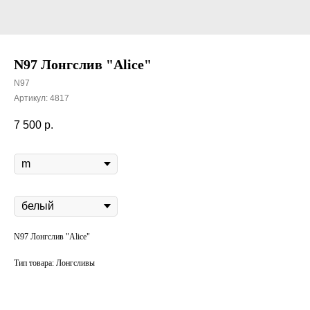
N97 Лонгслив "Alice"
N97
Артикул:
4817
7 500
р.
Размер
цвет
N97 Лонгслив "Alice"
Тип товара: Лонгсливы