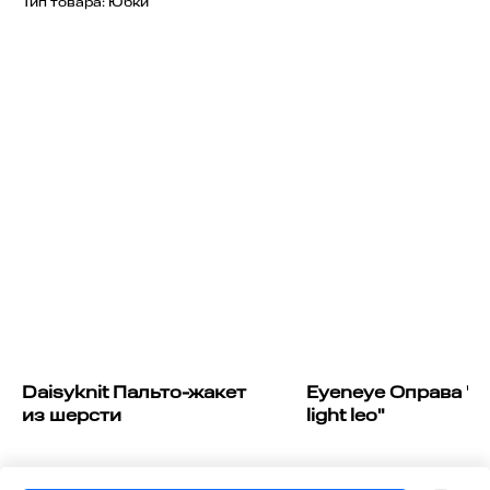
Тип товара: Юбки
Daisyknit Пальто-жакет
Eyeneye Оправа "Pr
из шерсти
light leo"
Daisyknit Пальто-жакет из
Eyeneye Оправа "Project l
шерсти
29 890
15 650
р.
р.