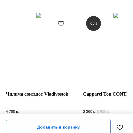
-60%
Чилима свитшот Vladivostok
Capparel Топ CONTR
Чилима свитшот Vladivostok
Capparel Топ CONTRAST
4 700
р.
2 360
р.
5 900
р.
Добавить в корзину